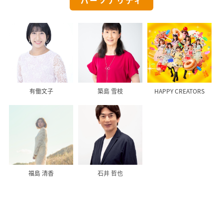
パーソナリティ
有働文子
築島 雪枝
HAPPY CREATORS
福島 清香
石井 哲也