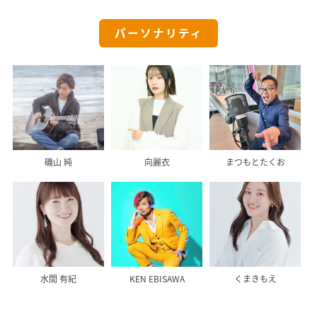
パーソナリティ
磯山 純
向麗衣
まつもとたくお
水間 有紀
KEN EBISAWA
くまきもえ