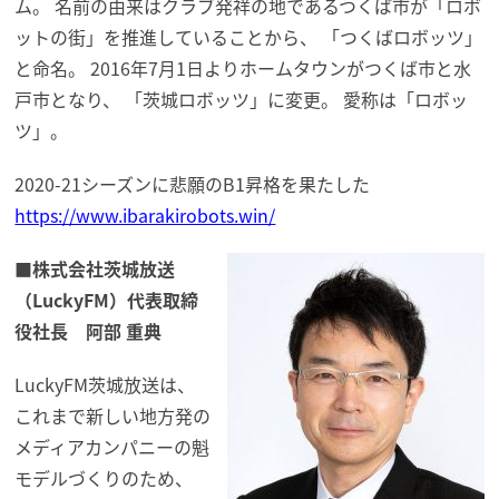
ム。 名前の由来はクラブ発祥の地であるつくば市が「ロボ
ットの街」
を推進していることから、 「つくばロボッツ」
と命名。 2016年7月1日よりホームタウンがつくば市と水
戸市となり、 「茨城
ロボッツ
」に変更。 愛称は「
ロボッ
ツ
」。
2020-21シーズンに悲願のB1昇格を果たした
https://www.ibarakirobots.win/
■株式会社茨城放送
（LuckyFM）代表取締
役社長 阿部 重典
LuckyFM茨城放送は、
これまで新しい地方発の
メディアカンパニーの魁
モデルづくりのた
め、