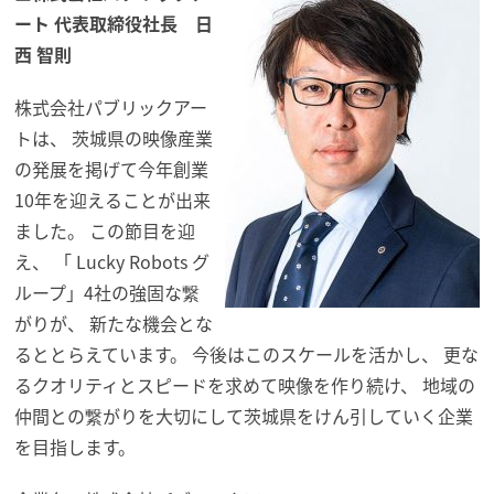
ート 代表取締役社長 日
西 智則
株式会社パブリックアー
トは、 茨城県の映像産業
の発展を掲げて今年創業
10年を迎えることが出
来
ました。 この節目を迎
え、 「 Lucky Robots グ
ループ」4社の強固な繋
がりが、 新たな機会とな
るととらえています。 今後はこのスケールを活かし、 更な
るクオリティとスピードを求めて映像を作り続け、 地域の
仲間との繋がりを大切にして茨城県をけん引していく企業
を
目指します。