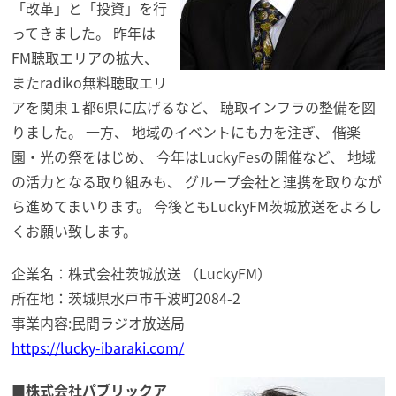
「改革」と「投資」を行
ってきました。 昨年は
FM聴取エリアの拡大、
またradiko無料聴取エリ
アを関東１都6県に広げるなど、 聴取インフラの整備を図
りました。 一方、 地域のイベントにも力を注ぎ、 偕楽
園・光の祭をはじめ、 今年はLuckyFesの開催など、 地域
の活力となる取り組みも、 グループ会社と連携を取りなが
ら進めてまいります。 今後ともLuckyFM茨城放送をよろし
くお願い致します。
企業名：株式会社茨城放送 （LuckyFM）
所在地：茨城県水戸市千波町2084-2
事業内容:民間ラジオ放送局
https://lucky-ibaraki.com/
■株式会社パブリックア