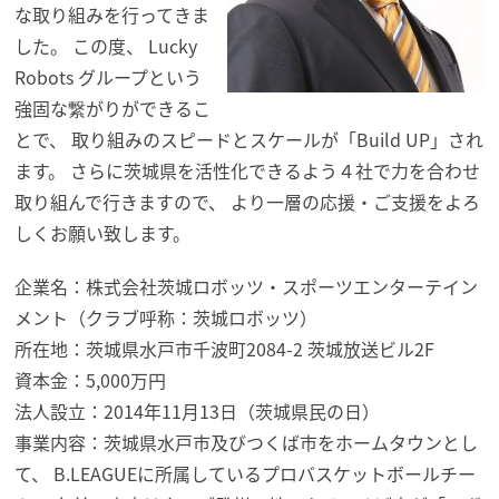
な取り組みを行ってきま
した。 この度、 Lucky
Robots グループという
強固な繋がりができるこ
とで、 取り組みのスピードとスケールが「Build UP」され
ます。 さらに茨城県を活性化できるよう４社で力を合わせ
取り組んで行き
ますので、 より一層の応援・ご支援をよろ
しくお願い致します。
企業名：株式会社茨城
ロボッツ
・スポーツエンターテイン
メント（
クラブ呼称：茨城
ロボッツ
）
所在地：茨城県水戸市千波町2084-2 茨城放送ビル2F
資本金：5,000万円
法人設立：2014年11月13日（茨城県民の日）
事業内容：茨城県水戸市及びつくば市をホームタウンとし
て、 B.LEAGUEに所属しているプロバスケットボールチー