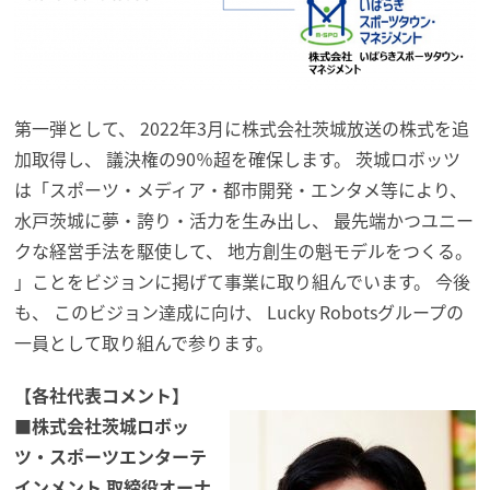
第一弾として、 2022年3月に株式会社茨城放送の株式を追
加取得し、 議決権の90％超を確保します。 茨城
ロボッツ
は「スポーツ・メディア・都市開発・
エンタメ等により、
水戸茨城に夢・誇り・活力を生み出し、 最先端かつユニー
クな経営手法を駆使して、 地方創生の魁モデルをつくる。
」ことをビジョンに掲げて事業に取り組んでいます。 今後
も、 このビジョン達成に向け、 Lucky Robotsグループの
一員として取り組んで参ります。
【各社代表コメント】
■株式会社茨城
ロボッ
ツ
・スポーツエンターテ
インメント 取締役オーナ