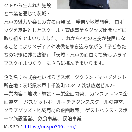
クトから生まれた施設
と事業を通
じて茨城・
水戸の魅力や楽しみ方の再発掘、 発信や地域開発、
ロボ
ッツ
を基軸としたスクール・育成事業やグッズ開発などに
取り組んでまいりました。 これから4社の連携が強固にな
ることによりメディアや映像を巻き込みながら「
子どもた
ちの記憶に残る故郷」「茨城・水戸の面⽩くて新しいライ
フスタイルづくり」
にさらに挑んでまいります。
企業名：株式会社いばらきスポーツタウン・マネジメント
所在地：茨城県水戸市千波町2084-2 茨城放送ビル2F
事業内容：地域・施設・事業企画開発、 カンファレンス企
画運営、 バスケットボール・チアダンススクールの運営、
クラブグッズ・地域商材の企画販売、 ゲストハウス・スポ
ーツ施設運営、 飲食事業、 民泊事業
M-SPO：
https://m-spo310.com/