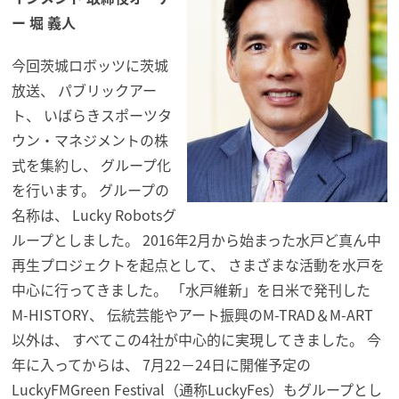
ー 堀 義人
今回茨城
ロボッツ
に茨城
放送、 パブリックアー
ト、 いばらきスポーツタ
ウン・マネジメントの株
式を集約し、 グループ化
を行います。 グループの
名称は、 Lucky Robotsグ
ループとしました。 2016年2月から始まった水戸ど真ん中
再生プロジェクトを起点
として、 さまざまな活動を水戸を
中心に行ってきました。 「水戸維新」を日米で発刊した
M-HISTORY、 伝統芸能やアート振興のM-TRAD＆M-ART
以外は、 すべてこの4社が中心的に実現してきました。 今
年に入ってからは、 7月22−24日に開催予定の
LuckyFMGreen Festival（通称LuckyFes）
もグループとし