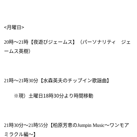
<
月曜日>
時～
時【夜遊びジェームス】（パーソナリティ ジェ
20
21
ームス英樹）
時～
時
分【水森英夫のチップイン歌謡曲】
21
21
30
※現）土曜日18時30分より時間移動
時
分～
時
分【柏原芳恵の
～ワンモア
21
30
21
55
Jumpin Music
ミラクル編～】