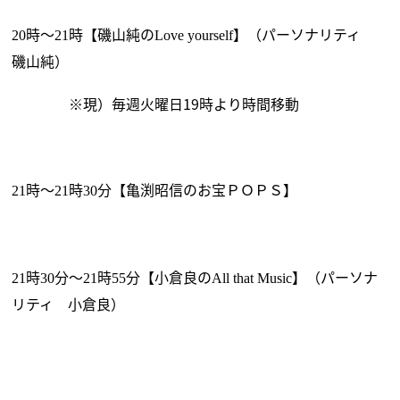
時～
時【磯山純の
】（パーソナリティ
20
21
Love yourself
磯山純）
※現）毎週火曜日19時より時間移動
時～
時
分【亀渕昭信のお宝ＰＯＰＳ】
21
21
30
時
分～
時
分【小倉良の
】（パーソナ
21
30
21
55
All that Music
リティ 小倉良）