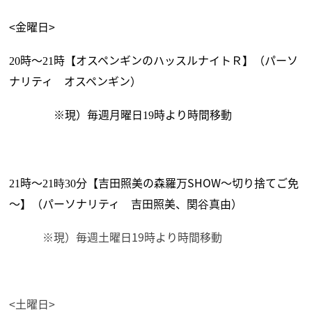
<金曜日>
時～
時【オスペンギンのハッスルナイトＲ】（パーソ
20
21
ナリティ オスペンギン）
※現）毎週月曜日
時より時間移動
19
時～
分【吉田照美の森羅万SHOW～切り捨てご免
時
21
21
30
～】（パーソナリティ 吉田照美、関谷真由）
※現）毎週土曜日19時より時間移動
<土曜日>