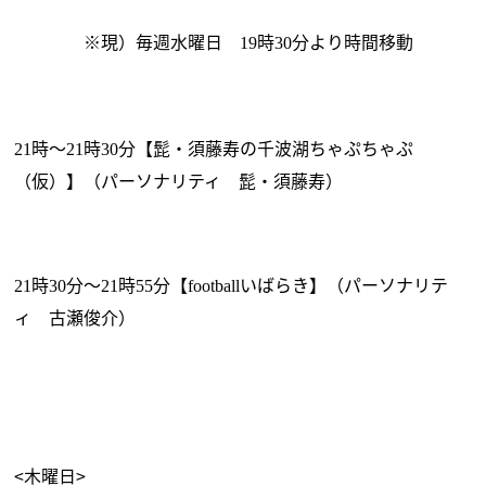
※現）毎週水曜日
時
分より時間移動
19
30
時～
時
分【髭・須藤寿の千波湖ちゃぷちゃぷ
21
21
30
（仮）】（パーソナリティ 髭・須藤寿）
時
分～
時
分【
いばらき】（パーソナリテ
21
30
21
55
football
ィ 古瀬俊介）
<木曜日>