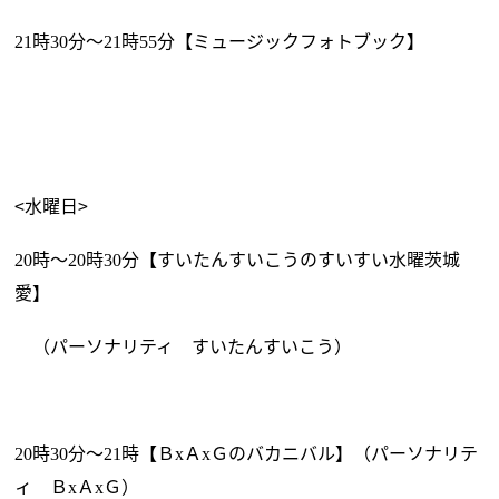
時
分～
時
分【ミュージックフォトブック】
21
30
21
55
<水曜日>
時～
時
分【すいたんすいこうのすいすい水曜茨城
20
20
30
愛】
（パーソナリティ すいたんすいこう）
時
分～
時【Ｂ
Ａ
Ｇのバカニバル】（パーソナリテ
20
30
21
x
x
ィ Ｂ
Ａ
Ｇ）
x
x