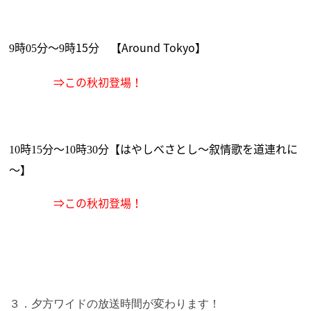
時
分～
時15分 【Around Tokyo】
9
05
9
⇒この秋初登場！
時
分～
時
分【はやしべさとし～叙情歌を道連れに
10
15
10
30
～】
⇒この秋初登場！
３．夕方ワイドの放送時間が変わります！