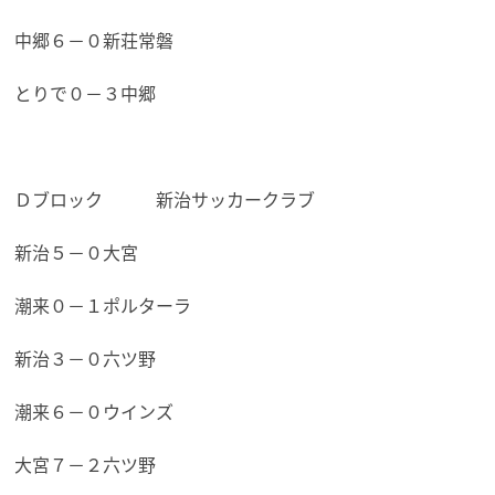
中郷６－０新荘常磐
とりで０－３中郷
Ｄブロック 新治サッカークラブ
新治５－０大宮
潮来０－１ポルターラ
新治３－０六ツ野
潮来６－０ウインズ
大宮７－２六ツ野