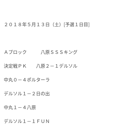
２０１８年５月１３日（土）[予選１日目]
Ａブロック 八原ＳＳＳキング
決定戦ＰＫ 八原２－１デルソル
中丸０－４ポルターラ
デルソル１－２日の出
中丸１－４八原
デルソル１－１ＦＵＮ