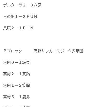
ポルターラ２－３八原
日の出１－２ＦＵＮ
八原２－１ＦＵＮ
Ｂブロック 高野サッカースポーツ少年団
河内０－１城東
高野２－１真鍋
河内１－２笠間
高野５－１鹿島