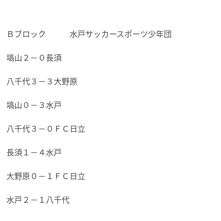
Ｂブロック 水戸サッカースポーツ少年団
塙山２－０長須
八千代３－３大野原
塙山０－３水戸
八千代３－０ＦＣ日立
長須１－４水戸
大野原０－１ＦＣ日立
水戸２－１八千代