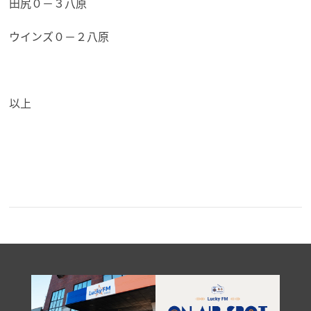
田尻０－３八原
ウインズ０－２八原
以上