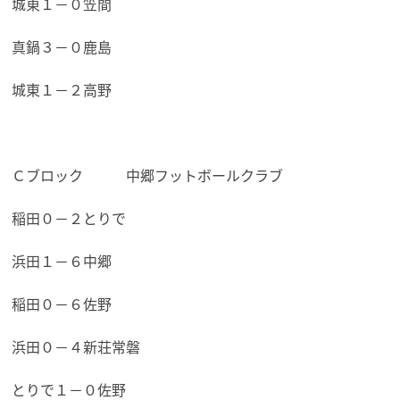
城東１－０笠間
真鍋３－０鹿島
城東１－２高野
Ｃブロック 中郷フットボールクラブ
稲田０－２とりで
浜田１－６中郷
稲田０－６佐野
浜田０－４新荘常磐
とりで１－０佐野