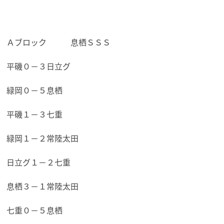
Ａブロック 息栖ＳＳＳ
平磯０－３日立グ
緑岡０－５息栖
平磯１－３七重
緑岡１－２常陸太田
日立グ１－２七重
息栖３－１常陸太田
七重０－５息栖