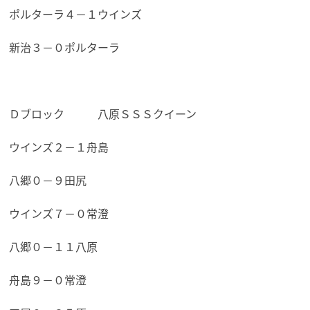
ポルターラ４－１ウインズ
新治３－０ポルターラ
Ｄブロック 八原ＳＳＳクイーン
ウインズ２－１舟島
八郷０－９田尻
ウインズ７－０常澄
八郷０－１１八原
舟島９－０常澄