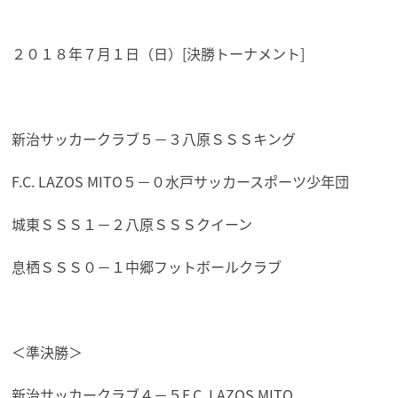
２０１８年７月１日（日）[決勝トーナメント]
新治サッカークラブ５－３八原ＳＳＳキング
F.C. LAZOS MITO５－０水戸サッカースポーツ少年団
城東ＳＳＳ１－２八原ＳＳＳクイーン
息栖ＳＳＳ０－１中郷フットボールクラブ
＜準決勝＞
新治サッカークラブ４－５F.C. LAZOS MITO