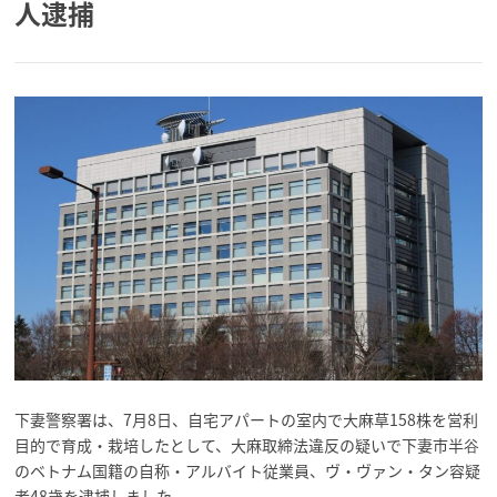
人逮捕
下妻警察署は、7月8日、自宅アパートの室内で大麻草158株を営利
目的で育成・栽培したとして、大麻取締法違反の疑いで下妻市半谷
のベトナム国籍の自称・アルバイト従業員、ヴ・ヴァン・タン容疑
者48歳を逮捕しました。