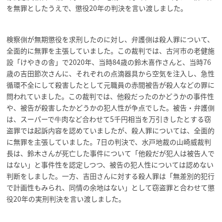
を無罪としたうえで、懲役20年の判決を言い渡しました。
検察側が無期懲役を求刑したのに対し、弁護側は殺人罪について、
全面的に無罪を主張していました。この裁判では、古河市の老健施
設「けやきの舎」で2020年、当時84歳の鈴木喜作さんと、当時76
歳の吉田節次さんに、それぞれの点滴器具から空気を注入し、急性
循環不全にして殺害したとして元職員の赤間被告が殺人などの罪に
問われていました。この裁判では、他殺だったのかどうかの事件性
や、被告が殺害したかどうかの犯人性が争点でした。被告・弁護側
は、スーパーで牛肉など合わせて5千円相当を万引きしたとする窃
盗罪では起訴内容を認めていましたが、殺人罪については、全面的
に無罪を主張していました。7日の判決で、水戸地裁の山崎威裁判
長は、鈴木さんが死亡した事件について「他殺だが犯人は被告人で
はない」と事件性を認定しつつ、被告の犯人性については認めない
判断をしました。一方、吉田さんに対する殺人罪は「無差別的犯行
で計画性もみられ、同情の余地はない」として窃盗罪と合わせて懲
役20年の実刑判決を言い渡しました。