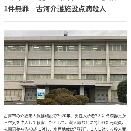
1件無罪 古河介護施設点滴殺人
古河市の介護老人保健施設で2020年、男性入所者2人に点滴器具か
ら空気を注入して殺害したとして、殺人罪などに問われた元職員、
赤間恵美被告40歳に対し、水戸地裁は7月7日、1人に対する殺人罪