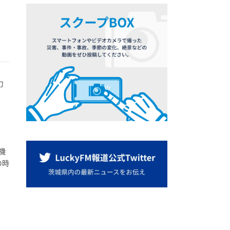
力
、
、
機
の時