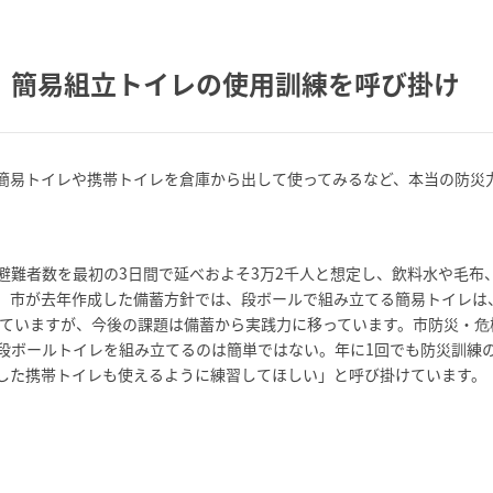
 簡易組立トイレの使用訓練を呼び掛け
簡易トイレや携帯トイレを倉庫から出して使ってみるなど、本当の防災
避難者数を最初の3日間で延べおよそ3万2千人と想定し、飲料水や毛布
。市が去年作成した備蓄方針では、段ボールで組み立てる簡易トイレは
していますが、今後の課題は備蓄から実践力に移っています。市防災・危
段ボールトイレを組み立てるのは簡単ではない。年に1回でも防災訓練
した携帯トイレも使えるように練習してほしい」と呼び掛けています。