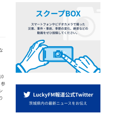
な
0
く参
ン
り