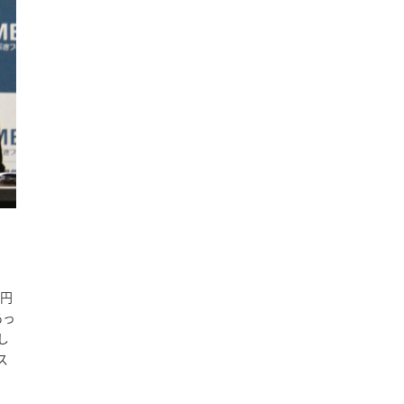
万円
あっ
し
ス