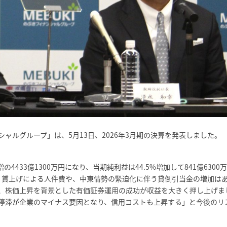
ャルグループ」は、5月13日、2026年3月期の決算を発表しました。
4433億1300万円になり、当期純利益は44.5%増加して841億6300
。賃上げによる人件費や、中東情勢の緊迫化に伴う貸倒引当金の増加は
、株価上昇を背景とした有価証券運用の成功が収益を大きく押し上げま
停滞が企業のマイナス要因となり、信用コストも上昇する」と今後のリ