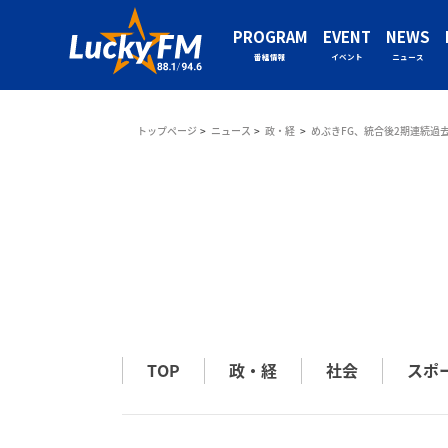
PROGRAM
EVENT
NEWS
番組情報
イベント
ニュース
トップページ
ニュース
政・経
めぶきFG、統合後2期連続過
TOP
政・経
社会
スポ