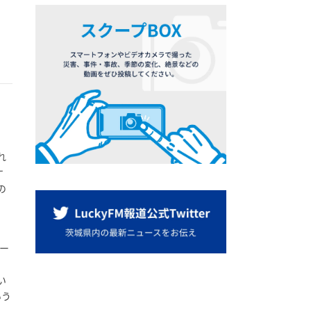
れ
ケ
の
ー
い
いう