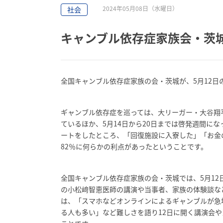
2024年05月08日（水曜日）
社会
キャンブル依存症家族会・茨城
全国キャンブル依存症家族の会・茨城が、5月12
ギャンブル依存症を巡っては、大リーガー・大谷翔
ているほか、5月14日から20日までは啓発週間に
ートをしたところ、「回復施設に入寮した」「お金
82％に何らかの利点があったということです。
全国キャンブル依存症家族の会・茨城では、5月12
の小松﨑智恵医師の講演や当事者、家族の体験談な
は、「スマホなどオンラインによるギャンブルが急
る人も多い」など難しさを語り12日に開く講演会