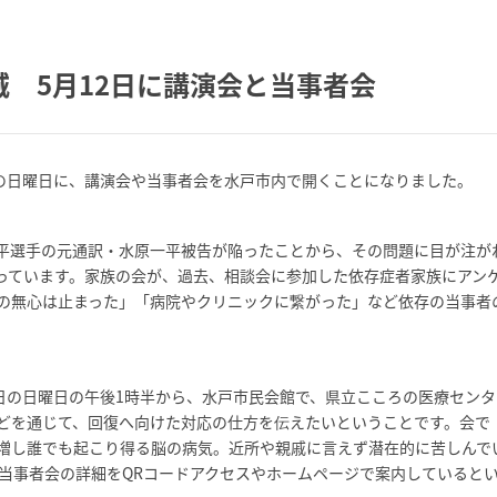
 5月12日に講演会と当事者会
日の日曜日に、講演会や当事者会を水戸市内で開くことになりました。
平選手の元通訳・水原一平被告が陥ったことから、その問題に目が注が
なっています。家族の会が、過去、相談会に参加した依存症者家族にアン
の無心は止まった」「病院やクリニックに繋がった」など依存の当事者
日の日曜日の午後1時半から、水戸市民会館で、県立こころの医療センタ
どを通じて、回復へ向けた対応の仕方を伝えたいということです。会で
増し誰でも起こり得る脳の病気。近所や親戚に言えず潜在的に苦しんで
や当事者会の詳細をQRコードアクセスやホームページで案内していると