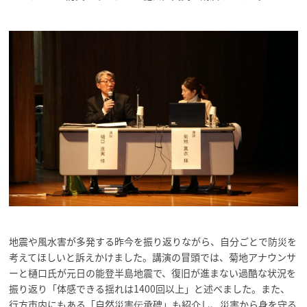
地震や風水害が多発する昨今を振り返りながら、自分ごとで防災を
考えてほしいと訴えかけました。講演の冒頭では、菊地アナウンサ
ーと樋口氏が元日の能登半島地震で、復旧が進まない過酷な状況を
振り返り「体感できる揺れは1400回以上」と述べました。また、
行方市内にもある「自然災害伝承碑」も紹介し、災害から身を守る