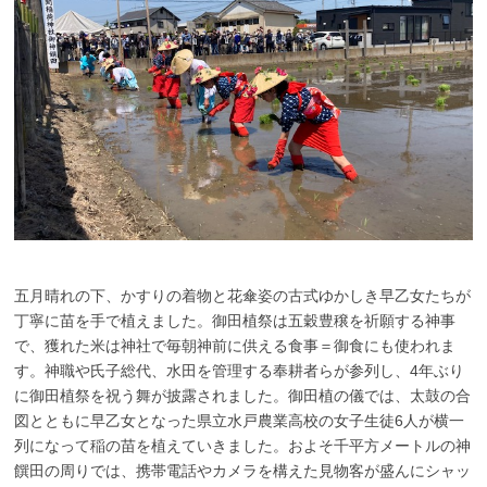
五月晴れの下、かすりの着物と花傘姿の古式ゆかしき早乙女たちが
丁寧に苗を手で植えました。御田植祭は五穀豊穣を祈願する神事
で、獲れた米は神社で毎朝神前に供える食事＝御食にも使われま
す。神職や氏子総代、水田を管理する奉耕者らが参列し、4年ぶり
に御田植祭を祝う舞が披露されました。御田植の儀では、太鼓の合
図とともに早乙女となった県立水戸農業高校の女子生徒6人が横一
列になって稲の苗を植えていきました。およそ千平方メートルの神
饌田の周りでは、携帯電話やカメラを構えた見物客が盛んにシャッ