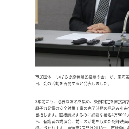
市民団体 「いばらき原発県民投票の会」 が、東海
日、会の活動を再開すると発表しました。
3年前にも、必要な署名を集め、条例制定を直接請
原子力発電の安全対策工事の完了時期の見込みを来
目指します。直接請求するのに必要な署名4万809
ら、有識者の講演会、前回の活動を収めた記録映画
得に当たります。東海第2原発は2018年、再稼働