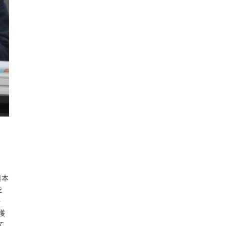
日本
を
か
獲
て