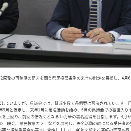
第2原発の再稼働の是非を問う県民投票条例の来年の制定を目指し、4月6
求していますが、県議会では、賛成少数で条例案は否決されています。
年9月と仮定し、来年1月に署名活動を始め、6月の県議会での審議入り
1人を上回り、前回の倍近くとなる15万筆の署名獲得を目指します。4月
の上映会、県民投票カフェなどを展開し、署名活動の軸になる受任者の
に必要な規制委員会の審査に合格しました。40年を超える運転の認可も得