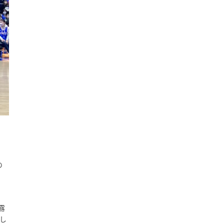
の
露
し