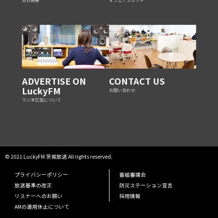
会社概要
オンエアスポット
ADVERTISE ON
CONTACT US
LuckyFM
お問い合わせ
ラジオ広告について
© 2021 LuckyFM 茨城放送 All rights reserved.
プライバシーポリシー
番組審議会
放送基準の改正
防災ステーション宣言
リスナーへのお願い
採用情報
AMの運用休止について