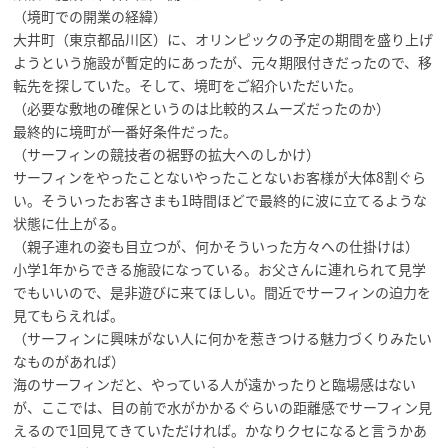
（境町での開業の経緯）
大井町（東京都品川区）に、オリンピックの予定の期間を盛り上げ
ようという施設が暫定的にあったが、元々期限付きだったので、移
転先を探していた。そして、境町をご紹介いただいた。
（必要な敷地の確保というのは比較的スムーズだったのか）
最終的に境町が一番好条件だった。
（サーフィンの競技者の裾野の拡大へのしかけ）
サーフィンをやったことないやったことないお客様が大体8割ぐら
い。そういったお客さまも1時間ほどで最終的に波に立てるような
状態に仕上がる。
（親子連れの姿も目立つが、何かそういった方々への仕掛けは）
小学1年からできる施設になっている。お父さんに連れられて見学
でもいいので、是非遊びに来てほしい。間近でサーフィンの迫力を
見てもらえれば。
（サーフィンに興味がない人に何かを惹きつける魅力づくりみたい
なものがあれば）
海のサーフィンだと、やっている人が遠かったりと臨場感はない
が、ここでは、目の前で水がかかるぐらいの距離感でサーフィン見
えるので1回見てきていただければ。かなりクセになると言うかあ