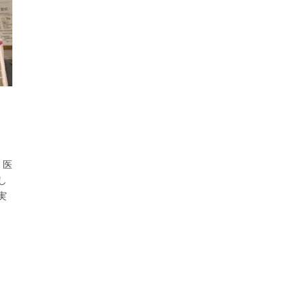
。医
し
実