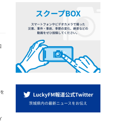
国
催を
イ