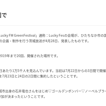
園で
FM GreenFestival」通称：Lucky Fesの会場が、ひたちなか市の
の企画・制作を行う茨城放送が4月28日、発表したものです。
019年まで20回、開催された場所です。
者は1日あたり1万5千人を見込んでいます。当初は7月22日からの3日間で開
7月23日と24日の2日間に集約したということです。
城市出身の石井竜也さんをはじめ▽ゴールデンボンバー▽ノーベルブラ
参加が決まったということです。