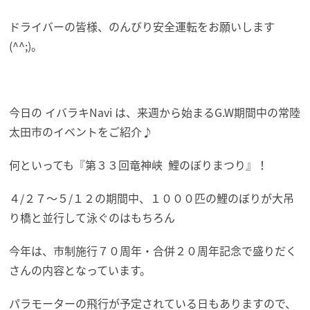
ドライバーの皆様、のんびり安全運転をお願いします
(^^;)。
今日の イバラキNavi は、来週から始まるG.W期間中の常陸
太田市のイベントをご紹介♪
何といっても『第３３回竜神峡 鯉のぼりまつり』！
４/２７～５/１２の期間中、１０００匹の鯉のぼりが大吊
り橋と並行して泳ぐのはもちろん
今年は、市制施行７０周年・合併２０周年記念で盛りだく
さんの内容となっています。
パラモーターの飛行が予定されている日もありますので、