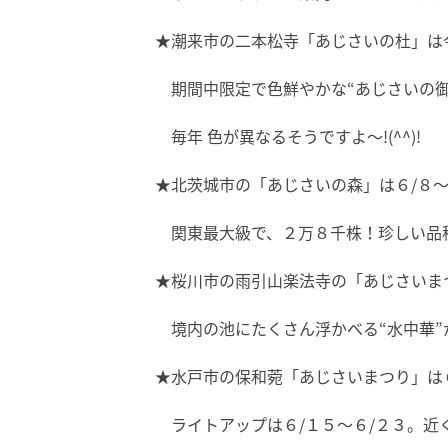
★潮来市の二本松寺「あじさいの杜」は
期間中限定で色鮮やかな“あじさいの御
毎年 色が異なるそうですよ～!(^^)!
★北茨城市の「あじさいの森」は６/８
関東最大級で、２万８千株！珍しい品
★桜川市の雨引山楽法寺の「あじさいまつ
境内の池にたくさん浮かべる“水中華”
★水戸市の保和菀「あじさいまつり」は６
ライトアップは６/１５～６/２３。近