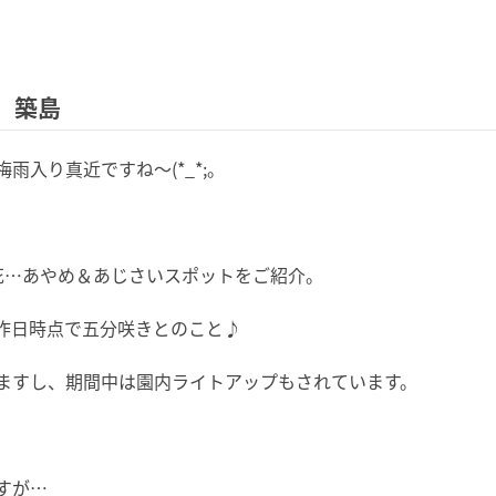
 築島
入り真近ですね～(*_*;。
の花…あやめ＆あじさいスポットをご紹介。
 昨日時点で五分咲きとのこと♪
ますし、期間中は園内ライトアップもされています。
すが…