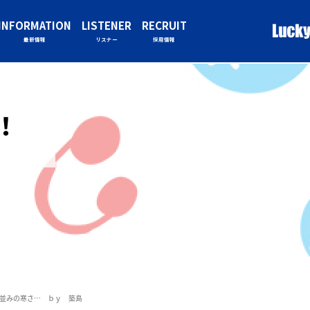
INFORMATION
LISTENER
RECRUIT
最新情報
リスナー
採用情報
！！
並みの寒さ… ｂｙ 築島