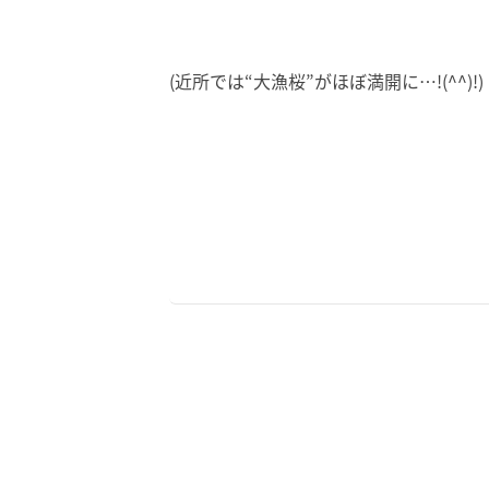
(近所では“大漁桜”がほぼ満開に…!(^^)!)