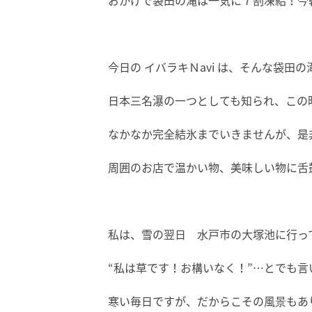
おかげで袋田の滝は一気に７割凍結！今
今日の イバラキＮavi は、そんな袋田
日本三名瀑の一つとしても知られ、この
なかなか完全結氷までいきませんが、是非
周囲のお店で温かい物、美味しい物に舌
私は、雪の翌日 水戸市の大塚池に行っ
“私は草です！お構いなく！”…とでも言
寒い毎日ですが、だからこその風景もあ