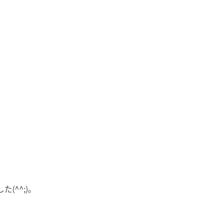
^^;)。