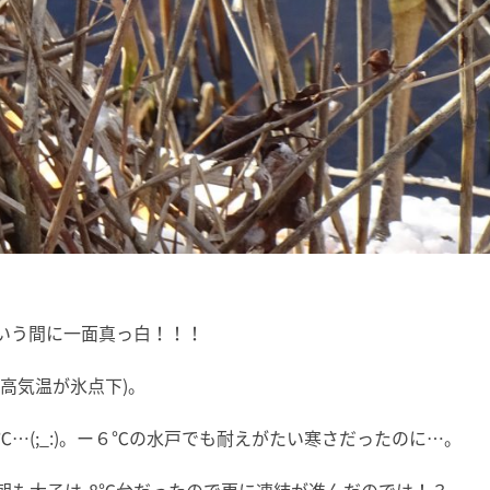
いう間に一面真っ白！！！
高気温が氷点下)。
…(;_:)。ー６℃の水戸でも耐えがたい寒さだったのに…。