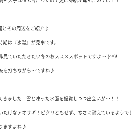
朝も大子は-8℃台だったので更に凍結が進んだのでは！？
の滝とその周辺をご紹介♪
時期は『氷瀑』が見事です。
見ていただきたい冬のおススメスポットですよ～!(^^)!
鼓を打ちながら…ですね♪
てきました！雪と凍った水面を鑑賞しつつ出会いが…！！
いたげなアオサギ！ピクリともせず、寒さに耐えているようでした(
りますよね♪