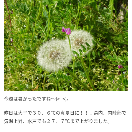
今週は暑かったですね～(>_<)。
昨日は大子で３０．６℃の真夏日に！！！県内、内陸部で
気温上昇、水戸でも２７．７℃まで上がりました。