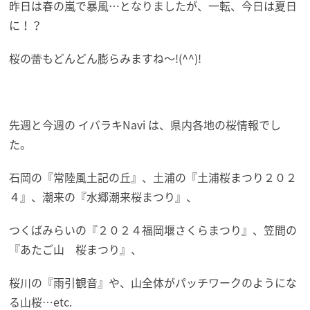
昨日は春の嵐で暴風…となりましたが、一転、今日は夏日
に！？
桜の蕾もどんどん膨らみますね～!(^^)!
先週と今週の イバラキNavi は、県内各地の桜情報でし
た。
石岡の『常陸風土記の丘』、土浦の『土浦桜まつり２０２
４』、潮来の『水郷潮来桜まつり』、
つくばみらいの『２０２４福岡堰さくらまつり』、笠間の
『あたご山 桜まつり』、
桜川の『雨引観音』や、山全体がパッチワークのようにな
る山桜…etc.