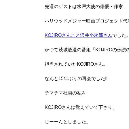
先週のゲストは水戸大使の俳優・作家、
ハリウッドメジャー映画プロジェクト
KOJIROさんこと沢井小次郎さん
でした
かつて茨城放送の番組
「KOJIROの伝
担当されていたKOJIROさん。
なんと15年ぶりの再会でした!!
チマチマ社員の私を
KOJIROさんは覚えていて
下さり、
じーーんとしました。