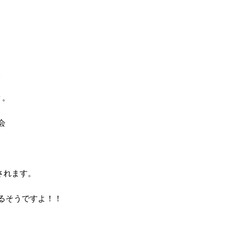
。
々。
会
されます。
るそうですよ！！