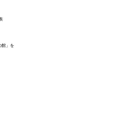
代表
。
説の館」を