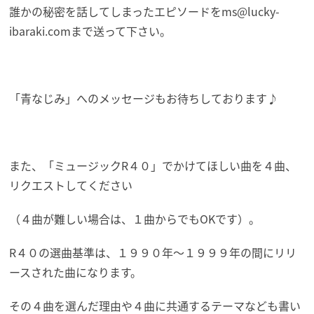
誰かの秘密を話してしまったエピソードを
ms@lucky-
ibaraki.comまで送って下さい。
「青なじみ」へのメッセージもお待ちしております♪
また、「ミュージックR４０」でかけてほしい曲を４曲、
リクエストしてください
（４曲が難しい場合は、１曲からでもOKです）。
R４０の選曲基準は、１９９０年～１９９９年の間にリリ
ースされた曲になります。
その４曲を選んだ理由や４曲に共通するテーマなども書い