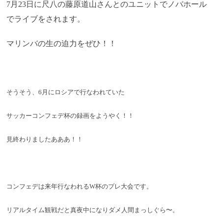
7月23日に尺八の藤原道山さんとのユニットで
ノバホール
でライブをされます。
マリンバの生の迫力をぜひ！！
そうそう、6月にロシアで行なわれて
いた
サッカーコンフェデ杯の録画をようやく！！
見終わりましたあああ！！
コンフェデは来年行なわれるW杯のプレ大会です。
リアルタイム観戦だと真夜中になりダメ人間まっしぐ
ら〜。