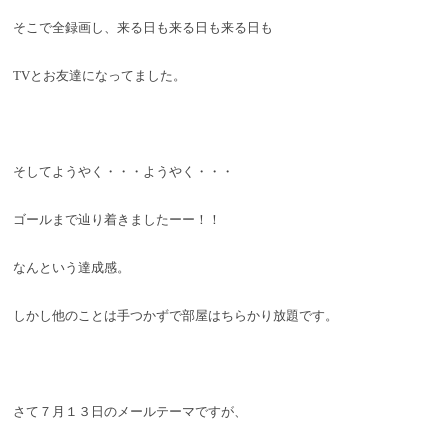
そこで全録画し、来る日も来る日も来る日も
TVとお友
達になってました。
そしてようやく・・・ようやく・・・
ゴールまで辿り
着きましたーー！！
なんという達成感。
しかし他のことは手つかずで
部屋はちらかり放題で
す。
さて７月１３日のメールテーマですが、