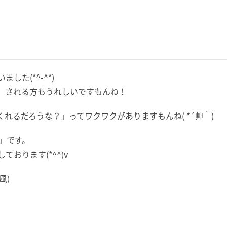
た(*^-^*)
、される方もうれしいですもんね！
れるだろうな？」ってワクワクがありますもんね( *´艸｀)
」です。
おります(*^^)v
風)