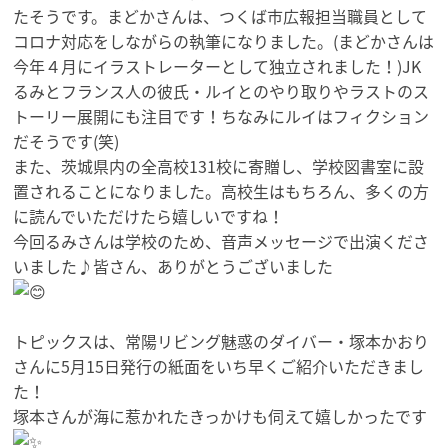
たそうです。まどかさんは、
つくば市広報担当職員として
コロナ対応をしながらの執筆になりま
した。(
まどかさんは
今年４月にイラストレーターとして独立されました！
)JK
るみとフランス人の彼氏・
ルイとのやり取りやラストのス
トーリー展開にも注目です！
ちなみにルイはフィクション
だそうです(笑)
また、茨城県内の全高校131校に寄贈し、
学校図書室に設
置されることになりました。高校生はもちろん、
多くの方
に読んでいただけたら嬉しいですね！
今回るみさんは学校のため、
音声メッセージで出演くださ
いました♪皆さん、
ありがとうございました
トピックスは、常陽リビング魅惑のダイバー・
塚本かおり
さんに5月15日発行の紙面をいち早くご紹介いただき
まし
た！
塚本さんが海に惹かれたきっかけも伺えて嬉しかったです