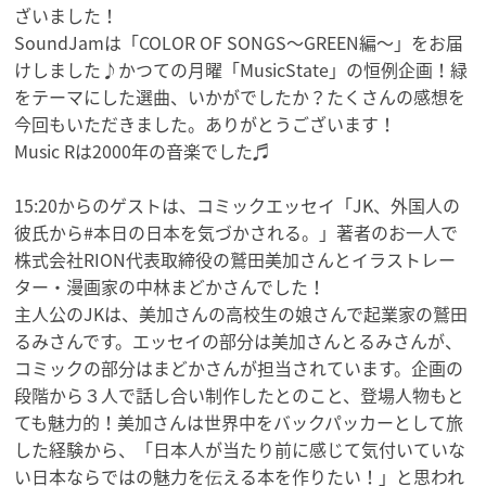
ざいました！
SoundJamは「COLOR OF SONGS～GREEN編～」をお届
けしました♪かつての月曜「
MusicState」の恒例企画！緑
をテーマにした選曲、
いかがでしたか？たくさんの感想を
今回もいただきました。
ありがとうございます！
Music Rは2000年の音楽でした♬
15:20からのゲストは、コミックエッセイ「JK、
外国人の
彼氏から#本日の日本を気づかされる。」
著者のお一人で
株式会社RION代表取締役の鷲田美加さんとイラ
ストレー
ター・漫画家の中林まどかさんでした！
主人公のJKは、
美加さんの高校生の娘さんで起業家の鷲田
るみさんです。
エッセイの部分は美加さんとるみさんが、
コミックの部分はまどかさんが担当されています。
企画の
段階から３人で話し合い制作したとのこと、
登場人物もと
ても魅力的！
美加さんは世界中をバックパッカーとして旅
した経験から、「
日本人が当たり前に感じて気付いていな
い日本ならではの魅力を伝
える本を作りたい！」と思われ