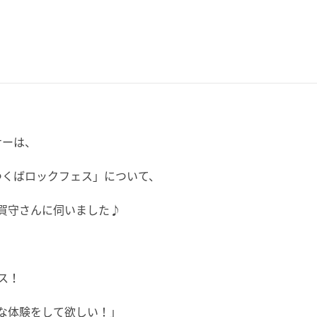
ーナーは、
る「つくばロックフェス」について、
賀守さんに伺いました♪
ス！
な体験をして欲しい！」