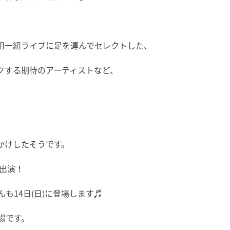
組一組ライブに足を運んでセレクトした、
クする期待のアーティストなど、
かけしたそうです。
が出演！
も14日(日)に登場します♬
場です。