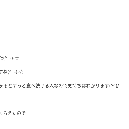
_-)-☆
^_-)-☆
るとずっと食べ続ける人なので気持ちはわかります(^^)/
もらえたので