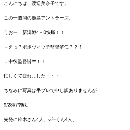
こんにちは、渡辺美奈子です。
この一週間の鹿島アントラーズ。
うおー！新潟戦4－0快勝！！
→えっ？ポポヴィッチ監督解任？？！
→中後監督誕生！！
忙しくて疲れました・・・
ちなみに写真は
手ブレで申し訳ありませんが
9/28湘南戦。
先発に鈴木さん4人、○斗くん4人、