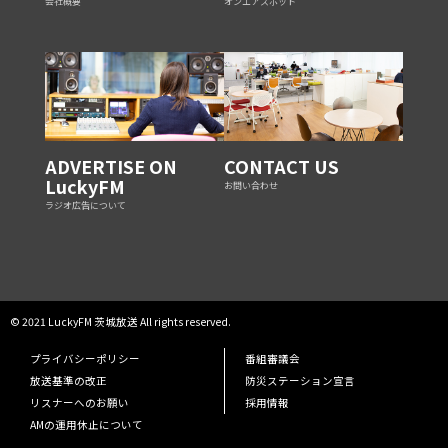
会社概要
オンエアスポット
ADVERTISE ON
CONTACT US
LuckyFM
お問い合わせ
ラジオ広告について
© 2021 LuckyFM 茨城放送 All rights reserved.
プライバシーポリシー
番組審議会
放送基準の改正
防災ステーション宣言
リスナーへのお願い
採用情報
AMの運用休止について