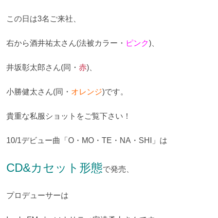
この日は3名ご来社、
右から酒井祐太さん(法被カラー・
ピンク
)、
井坂彰太郎さん(同・
赤
)、
小勝健太さん(同・
オレンジ
)です。
貴重な私服ショットをご覧下さい！
10/1デビュー曲「O・MO・TE・NA・SHI」は
CD&カセット形態
で発売、
プロデューサーは