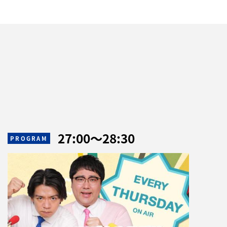
27:00
〜
28:30
PROGRAM