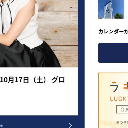
カレンダー
9月27日振替開催決定
ーブルを発表！しなこから
町制施行30周年
、FLOWを経て湘南乃風
27日振替開
4日連続開催で150組
祝）
9月27日（日）