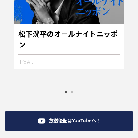
松下洸平のオールナイトニッポ
ン
出演者：
放送後記はYouTubeへ！