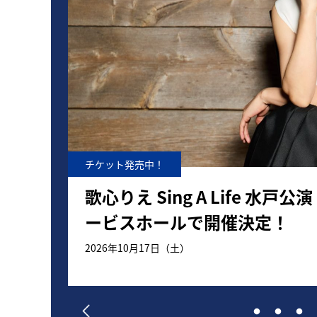
チケット一般発売中！
） グロ
LuckyFes’26、タイムテ
始まりTUBE、BABYMETAL
でフィナーレ！日本初夏フェス
8月8日（土）、9日（日）、10日（月）、11日（火
超出演へ。一般販売も開始！