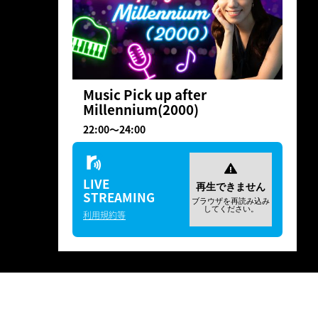
Music Pick up after
Millennium(2000)
22:00
〜
24:00
LIVE
STREAMING
利用規約等