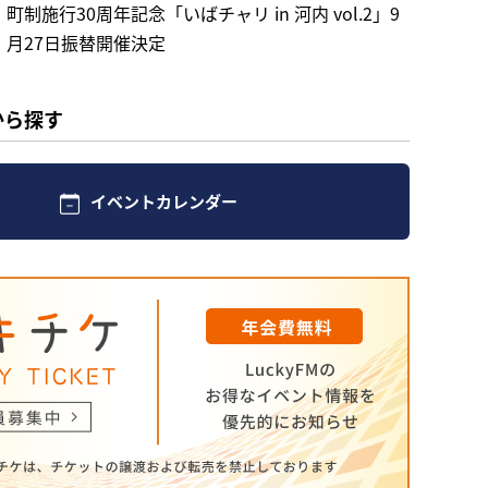
町制施行30周年記念「いばチャリ in 河内 vol.2」9
月27日振替開催決定
から探す
イベントカレンダー
記念「いばチャリ in 河内 vol.2」9月
催決定