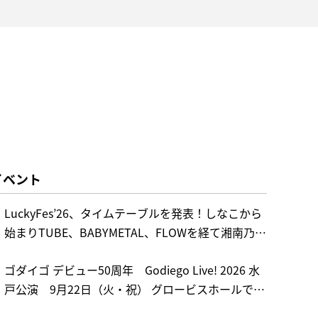
イベント
LuckyFes’26、タイムテーブルを発表！しなこから
始まりTUBE、BABYMETAL、FLOWを経て湘南乃風
でフィナーレ！日本初夏フェス4日連続開催で150
ゴダイゴ デビュー50周年 Godiego Live! 2026 水
組超出演へ。一般販売も開始！
戸公演 9月22日（火・祝） グロービスホールで開
催決定！