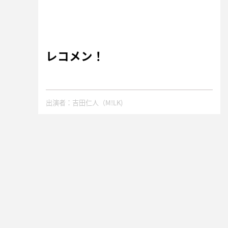
レコメン！
出演者：吉田仁人（M!LK)