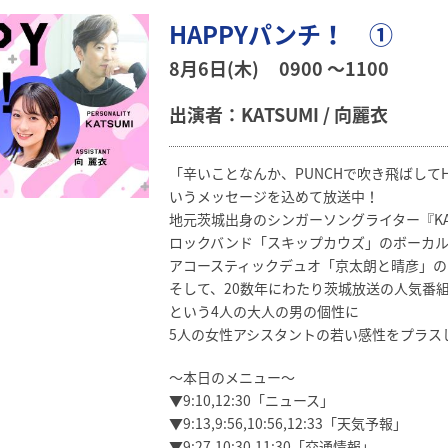
HAPPYパンチ！ ①
8月6日(木)
0900 〜1100
出演者：KATSUMI / 向麗衣
「辛いことなんか、PUNCHで吹き飛ばして
いうメッセージを込めて放送中！
地元茨城出身のシンガーソングライター『KAT
ロックバンド「スキップカウズ」のボーカ
アコースティックデュオ「京太朗と晴彦」の
そして、20数年にわたり茨城放送の人気番
という4人の大人の男の個性に
5人の女性アシスタントの若い感性をプラス
～本日のメニュー～
▼9:10,12:30「ニュース」
▼9:13,9:56,10:56,12:33「天気予報」
▼9:27,10:30,11:30「交通情報」