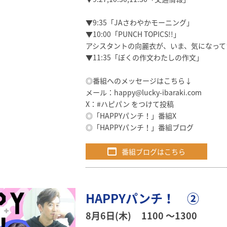
▼9:35「JAさわやかモーニング」
▼10:00「PUNCH TOPICS!!」
アシスタントの向麗衣が、いま、気になって
▼11:35「ぼくの作文わたしの作文」
◎番組へのメッセージはこちら↓
メール：
happy@lucky-ibaraki.com
X：#ハピパン をつけて投稿
◎
「HAPPYパンチ！」番組X
◎
「HAPPYパンチ！」番組ブログ
番組ブログはこちら
HAPPYパンチ！ ②
8月6日(木)
1100 〜1300