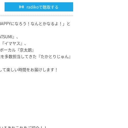
radikoで聴取する
HAPPYになろう！なんとかなるよ！」と
SUMI』、
ル『イマヤス』、
ボーカル『京太朗』
組を多数担当してきた『たかとりじゅん』
して楽しい時間をお届けします！
いるあれこれをご紹介！！