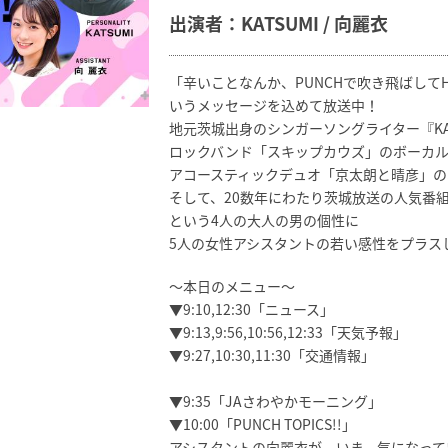
出演者：KATSUMI / 向麗衣
「辛いことなんか、PUNCHで吹き飛ばして
いうメッセージを込めて放送中！
地元茨城出身のシンガーソングライター『KAT
ロックバンド「スキップカウズ」のボーカ
アコースティックデュオ「京太朗と晴彦」の
そして、20数年にわたり茨城放送の人気番
という4人の大人の男の個性に
5人の女性アシスタントの若い感性をプラス
～本日のメニュー～
▼9:10,12:30「ニュース」
▼9:13,9:56,10:56,12:33「天気予報」
▼9:27,10:30,11:30「交通情報」
▼9:35「JAさわやかモーニング」
▼10:00「PUNCH TOPICS!!」
アシスタントの向麗衣が、いま、気になって