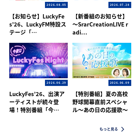
2026.08.05
2026.07.28
【お知らせ】LuckyFe
【新番組のお知らせ】
s’26、LuckyFM特設ス
～SrarCreationLIVE r
テージ「…
adi…
2026.06.29
2026.06.09
LuckyFes’26、出演ア
【特別番組】夏の高校
ーティストが続々登
野球開幕直前スペシャ
場！特別番組「今…
ル〜あの日の応援歌〜
もっと見る