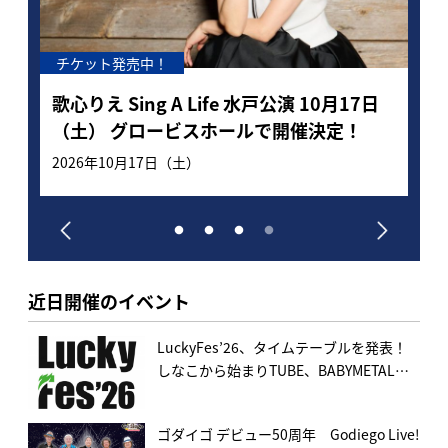
チケット一般発売中！
9
7日
LuckyFes’26、タイムテーブルを発表！し
町
なこから始まりTUBE、BABYMETAL、
v
FLOWを経て湘南乃風でフィナーレ！日本
8月8日（土）、9日（日）、10日（月）、11日（火
9月
祝）
初夏フェス4日連続開催で150組超出演
へ。一般販売も開始！
近日開催のイベント
LuckyFes’26、タイムテーブルを発表！
しなこから始まりTUBE、BABYMETAL、
FLOWを経て湘南乃風でフィナーレ！日本
初夏フェス4日連続開催で150組超出演
ゴダイゴ デビュー50周年 Godiego Live!
へ。一般販売も開始！