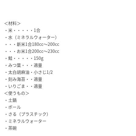
＜材料＞
・米・・・・・1合
・水（ミネラルウォーター）
・・・新米1合180cc～200cc
・・・お米1合200cc～230cc
・鮭・・・・・150g
・みつ葉・・・適量
・太白胡麻油・小さじ1/2
・刻み海苔・・適量
・いりごま・・適量
＜使うもの＞
・土鍋
・ボール
・さる（プラスチック）
・ミネラルウォーター
・茶碗