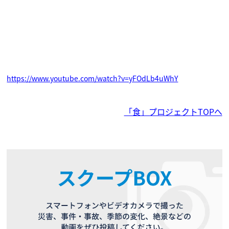
https://www.youtube.com/watch?v=yFOdLb4uWhY
「食」プロジェクトTOPへ