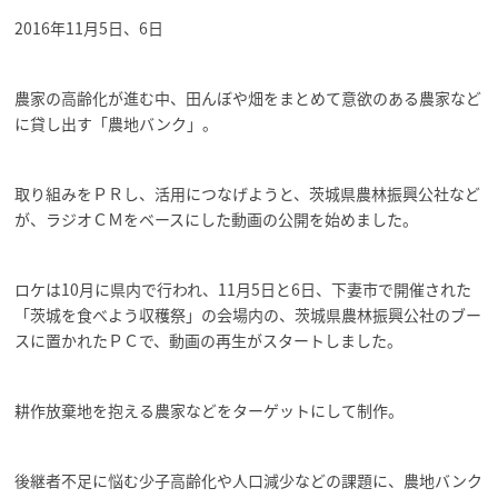
2016年11月5日、6日
農家の高齢化が進む中、田んぼや畑をまとめて意欲のある農家など
に貸し出す「農地バンク」。
取り組みをＰＲし、活用につなげようと、茨城県農林振興公社など
が、ラジオＣＭをベースにした動画の公開を始めました。
ロケは10月に県内で行われ、11月5日と6日、下妻市で開催された
「茨城を食べよう収穫祭」の会場内の、茨城県農林振興公社のブー
スに置かれたＰＣで、動画の再生がスタートしました。
耕作放棄地を抱える農家などをターゲットにして制作。
後継者不足に悩む少子高齢化や人口減少などの課題に、農地バンク