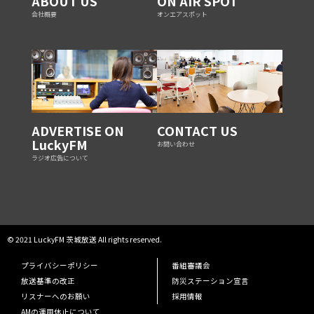
ABOUT US
ON AIR SPOT
会社概要
オンエアスポット
ADVERTISE ON
CONTACT US
LuckyFM
お問い合わせ
ラジオ広告について
© 2021 LuckyFM 茨城放送 All rights reserved.
プライバシーポリシー
番組審議会
放送基準の改正
防災ステーション宣言
リスナーへのお願い
採用情報
AMの運用休止について