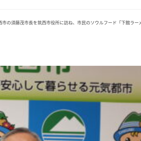
、筑西市の須藤茂市長を筑西市役所に訪ね、市民のソウルフード「下館ラー