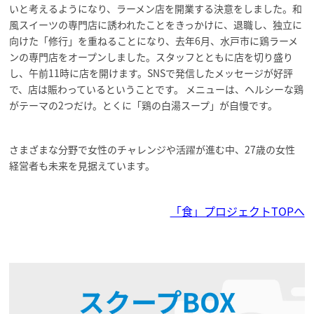
いと考えるようになり、ラーメン店を開業する決意をしました。和
風スイーツの専門店に誘われたことをきっかけに、退職し、独立に
向けた「修行」を重ねることになり、去年6月、水戸市に鶏ラーメ
ンの専門店をオープンしました。スタッフとともに店を切り盛り
し、午前11時に店を開けます。SNSで発信したメッセージが好評
で、店は賑わっているということです。 メニューは、ヘルシーな鶏
がテーマの2つだけ。とくに「鶏の白湯スープ」が自慢です。
さまざまな分野で女性のチャレンジや活躍が進む中、27歳の女性
経営者も未来を見据えています。
「食」プロジェクトTOPへ