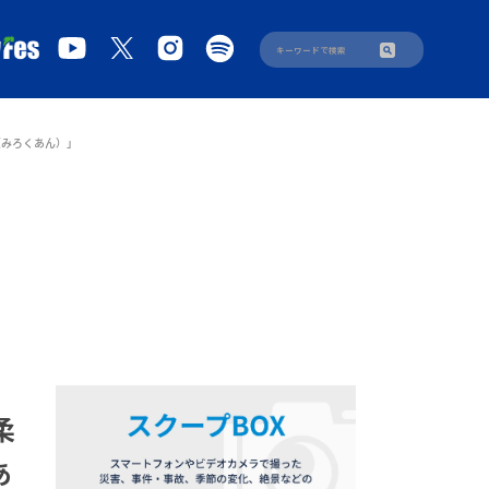
（みろくあん）」
柔
あ