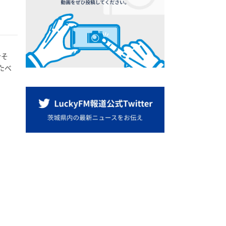
汁そ
たべ