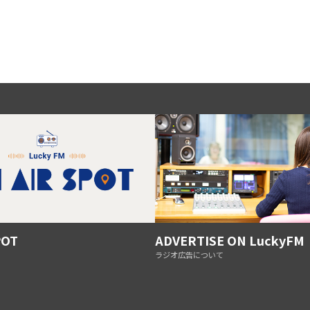
POT
ADVERTISE ON LuckyFM
ラジオ広告について