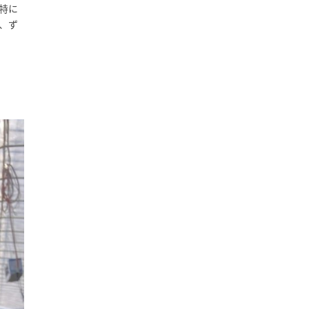
特に
、ず