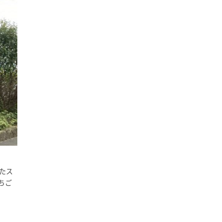
たス
ちご