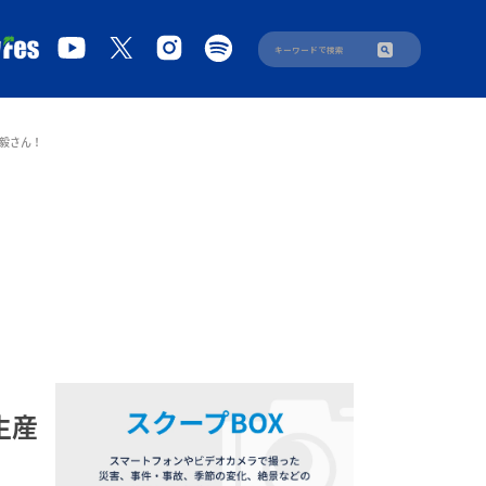
毅さん！
生産