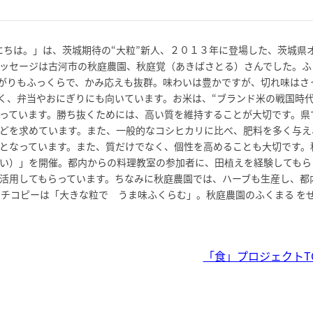
んにちは。」は、茨城期待の“大粒”新人、２０１３年に登場した、茨城県
ッセージは古河市の秋庭農園、秋庭覚（あきばさとる）さんでした。ふ
がりもふっくらで、かみ応えも抜群。味わいは豊かですが、切れ味はさ
く、弁当やおにぎりにも向いています。お米は、“ブランド米の戦国時代
っています。勝ち抜くためには、高い質を維持することが大切です。県
どを求めています。また、一般的なコシヒカリに比べ、肥料を多く与え
となっています。また、質だけでなく、個性を高めることも大切です。
い）」を開催。都内からの料理教室の参加者に、田植えを経験してもら
活用してもらっています。ちなみに秋庭農園では、ハーブも生産し、都
ッチコピーは「大きな粒で うま味ふくらむ」。秋庭農園のふくまる を
「食」プロジェクトT