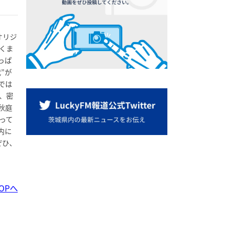
オリジ
くま
っぱ
”が
では
、密
秋庭
って
内に
ぜひ、
OPへ