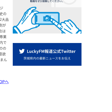
ジ
史の
2大品
割が
在は
専業
内で
のの
意欲
まん
OPへ