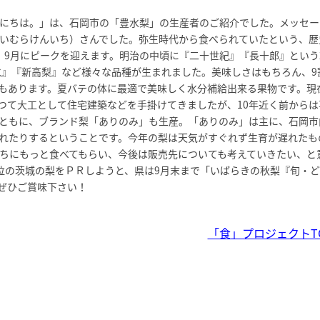
こんにちは。」は、石岡市の「豊水梨」の生産者のご紹介でした。メッセー
いむらけんいち）さんでした。弥生時代から食べられていたという、歴
、9月にピークを迎えます。明治の中頃に『二十世紀』『長十郎』という
豊水』『新高梨』など様々な品種が生まれました。美味しさはもちろん、9
もあります。夏バテの体に最適で美味しく水分補給出来る果物です。現
つて大工として住宅建築などを手掛けてきましたが、10年近く前からは
ともに、ブランド梨「ありのみ」も生産。「ありのみ」は主に、石岡市
れたりするということです。今年の梨は天気がすぐれず生育が遅れたも
ちにもっと食べてもらい、今後は販売先についても考えていきたい、と
位の茨城の梨をＰＲしようと、県は9月末まで「いばらきの秋梨『旬・ど
ぜひご賞味下さい！
「食」プロジェクトT