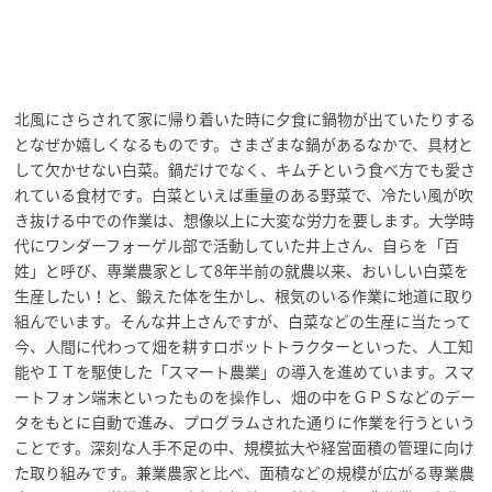
北風にさらされて家に帰り着いた時に夕食に鍋物が出ていたりする
となぜか嬉しくなるものです。さまざまな鍋があるなかで、具材と
して欠かせない白菜。鍋だけでなく、キムチという食べ方でも愛さ
れている食材です。白菜といえば重量のある野菜で、冷たい風が吹
き抜ける中での作業は、想像以上に大変な労力を要します。大学時
代にワンダーフォーゲル部で活動していた井上さん、自らを「百
姓」と呼び、専業農家として8年半前の就農以来、おいしい白菜を
生産したい！と、鍛えた体を生かし、根気のいる作業に地道に取り
組んでいます。そんな井上さんですが、白菜などの生産に当たって
今、人間に代わって畑を耕すロボットトラクターといった、人工知
能やＩＴを駆使した「スマート農業」の導入を進めています。スマ
ートフォン端末といったものを操作し、畑の中をＧＰＳなどのデー
タをもとに自動で進み、プログラムされた通りに作業を行うという
ことです。深刻な人手不足の中、規模拡大や経営面積の管理に向け
た取り組みです。兼業農家と比べ、面積などの規模が広がる専業農