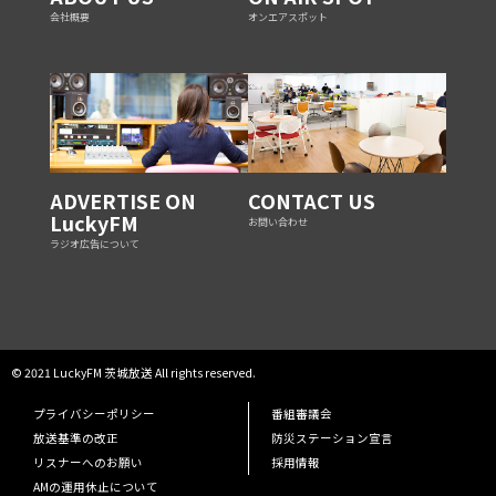
会社概要
オンエアスポット
ADVERTISE ON
CONTACT US
LuckyFM
お問い合わせ
ラジオ広告について
© 2021 LuckyFM 茨城放送 All rights reserved.
プライバシーポリシー
番組審議会
放送基準の改正
防災ステーション宣言
リスナーへのお願い
採用情報
AMの運用休止について