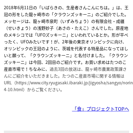
2018年6月11日の「いばらきの、生産者さんこんにちは。」は、王
冠の形をした龍ヶ崎市の「クラウンズッキーニ」のご紹介でした。
メッセージは、龍ヶ崎市泉町（いずみちょう）の有限会社・成疆
（せいきょう）の浅野妙子（あさの・たえこ）さんでした。原産地
のメキシコでは「UFOズッキーニ」といわれているとか。形が平べ
ったく、UFOみたいです！が、2年後の東京オリンピックに向け、
オリンピックの王冠のように、茨城を代表する特産品になってほし
いと願って、「クラウンズッキーニ」と名付けました。「クラウン
ズッキーニ」は今回、2回目のご紹介です。お買い求めはたつのこ
産直市場で！ちなみに、
過去3回の放送は、龍ヶ崎市農業政策課さ
んにご紹介をいただきました。たつのこ産直市場に関する情報は
URL（https://www.city.ryugasaki.ibaraki.jp/jigyosha/sangyo/nori
4-10.html）からご覧ください。
「食」プロジェクトTOPへ