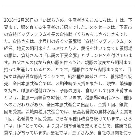
2018年2月26日の「いばらきの、生産者さんこんにちは。」は、下
妻市で、豚を育てる生産者のご紹介でした。メッセージは、下妻市
の倉持ビッグファウム社長の倉持勝（くらもちまさる）さんでし
た。倉持さんは、小貝川の近くで養豚場「倉持ピッグファウム」を
経営。地元の飼料米をたっぷりと与え、愛情を注いで育てた養豚場
の豚に、倉持さんは『伝説の下妻金豚』とブランド名を付けていま
す。お父さんの代から良い豚を作ろうと、親豚の改良から飼料まで
拘って生産しているとのことです。種豚作りから肉豚まで育て、目
指すは高品質な豚肉づくりです。純粋種を繁殖させて、養豚場へ販
売、全日本豚共進会では、３期連続で入賞を果たし、現在、繁殖豚
を持ち、雌豚の種付けから、子豚の肥育、食用として豚を出荷する
という、養豚一貫経営を継続しています。種豚場の時代から、種豚
へのこだわりがあり、全日本豚共進会に出品し、金賞１回、銀賞１
回を受賞。茨城県種豚共進会では、最高名誉賞の農林水産大臣賞を
１回、名誉賞を３回受賞。さらなる種豚改良を続けています。さら
には、豚にとっての、より良い飼育環境を整えることで、健康で良
質な豚が育っています。最近では、息子さんが、自社の豚肉を使っ